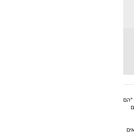
 "הם
ם
ואים