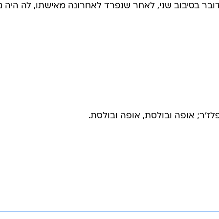
ה ילדים. גם עבור סער (46) מדובר בסיבוב שני, לאחר שנפרד לאחרונה מאישתו, לה היה 
ז'ר; אופה ובולסת, אופה ובולסת.