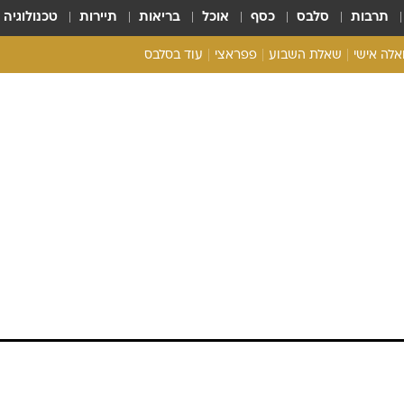
תרבות
סלבס
כסף
אוכל
בריאות
תיירות
טכנולוגיה
ואלה אישי
שאלת השבוע
פפראצי
עוד בסלבס
ריאליטי צ'ק
אונלי פאן
בית המלוכה
כל הכתבות
רכלו לנו