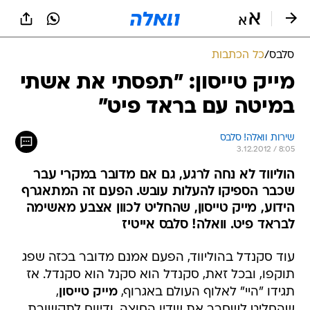
סלבס
/
כל הכתבות
מייק טייסון: "תפסתי את אשתי
במיטה עם בראד פיט"
שירות וואלה! סלבס
3.12.2012 / 8:05
הוליווד לא נחה לרגע, גם אם מדובר במקרי עבר
שכבר הספיקו להעלות עובש. הפעם זה המתאגרף
הידוע, מייק טייסון, שהחליט לכוון אצבע מאשימה
לבראד פיט. וואלה! סלבס אייטיז
עוד סקנדל בהוליווד, הפעם אמנם מדובר בכזה שפג
תוקפו, ובכל זאת, סקנדל הוא סקנל הוא סקנדל. אז
תגידו "היי" לאלוף העולם באגרוף,
מייק טייסון
,
שהחליט לשחרר את שדיו החוצה, ודיווח לתקשורת