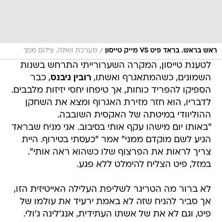
/
ראש בראש. בראד פיט VS מייק טייסון
מערכת וואלה, צילום מסך
לטענת טייסון, המקרה השערורייתי התרחש בשנות
השמונים, כשהמתאגרף ואשתו,
רובין גיבנס
, כבר
הספיקו להפריד כוחות, אך טיפחו יחסי יזיזות מלבבים.
לדבריו, הוא חזר מזירת האגרוף ומצא את השחקן
ההוליוודי במיטתה של האקסית השובבה.
"באותו יום מישהו עקף אותי בסיבוב. אני מניח שבראד
הגיע לשם מוקדם ממני" אמר "כעסתי בטירוף. היית
צריך לראות את הפרצוף שלו כשהוא ראה אותי".
במזל, פיט הצליח להימלט ללא פגע.
לא ברור מה הטריגר לשליפת העלילה האייטיזית הזו,
אך סביר להניח שזה לא באמת ירעיד את עולמו של
פיט, וגם לא את של אשתו העתידית, אנג'לינה ג'ולי.