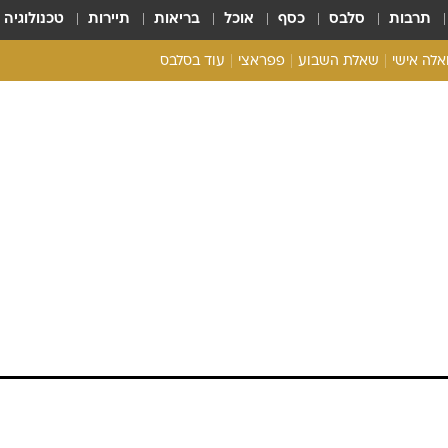
תרבות
סלבס
כסף
אוכל
בריאות
תיירות
טכנולוגיה
ואלה אישי
שאלת השבוע
פפראצי
עוד בסלבס
ריאליטי צ'ק
אונלי פאן
בית המלוכה
כל הכתבות
רכלו לנו