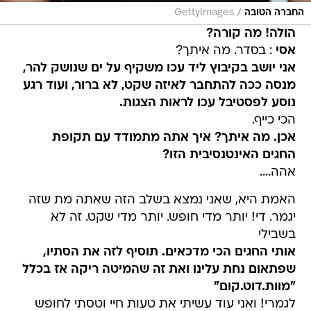
/
החברה הטובה
GettyImages
הולה! מה קורה?
אסי
: בסדר. מה איתך?
אני יושב בקיבוץ ליד עכו משקיף על ים שנושק להר,
מנסה ככה להתחבר לאיזה שקט, לא ברור, ועוד רגע
נוסע לפסטיבל עכו לראות הצגות.
הכי כייף.
אכן. מה איתך? איך אתה מתמודד עם תקופת
החגים האינטנסיבית הזו?
אהה....
האמת היא, שאני נמצא בשלב הזה שאתה מת שזה
יגמר. די! יותר מדי חופש. יותר מדי שקט. זה לא
בשבילי
אותי החגים הכי מדכאים. תוסיף לזה את הסתיו,
שפתאום נחת עלינו ואת זה שהמיטה ריקה אז בכלל
"מוות.דוט.קום"
לגמרי! ואני עוד עשיתי את טעות חיי וטסתי לחופש