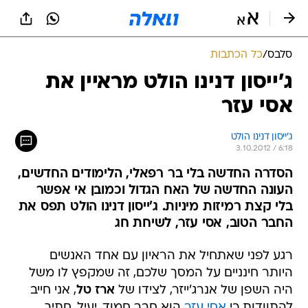
סלבס
/
כל הכתבות
ג'ייסון דנינו הולט מראיין את
אסי עזר
ג'ייסון דנינו הולט
3.10.2012 / 6:18
הסדרה החדשה בלי בר רפאלי, הלימודים החדשים,
העונה החדשה של האח הגדול וכמובן אי אפשר
בלי קצת רמיזות מיניות. ג'ייסון דנינו הולט תפס את
החבר הטוב, אסי עזר, לשיחת חג
רגע לפני שאתחיל את הראיון עם אחד האנשים
היותר חינניים על המסך שלכם, זה שמקפץ לו משל
היה השפן של אנרג'ייזר, לצידו של
ארז טל
, אני חייב
להתוודות כי
אסי עזר
הוא חבר חמוד, יעיל, חתיך