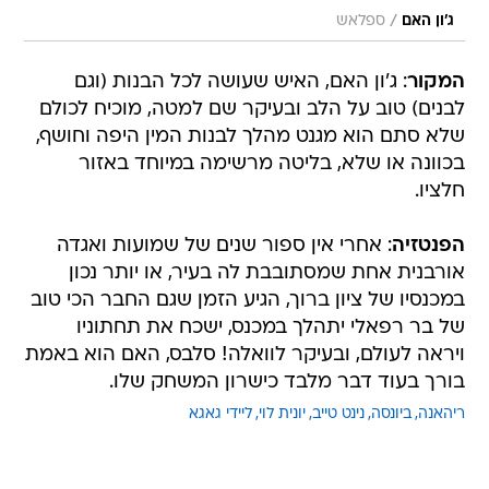
/
ג'ון האם
ספלאש
המקור
: ג'ון האם, האיש שעושה לכל הבנות (וגם
לבנים) טוב על הלב ובעיקר שם למטה, מוכיח לכולם
שלא סתם הוא מגנט מהלך לבנות המין היפה וחושף,
בכוונה או שלא, בליטה מרשימה במיוחד באזור
חלציו.
הפנטזיה
: אחרי אין ספור שנים של שמועות ואגדה
אורבנית אחת שמסתובבת לה בעיר, או יותר נכון
במכנסיו של ציון ברוך, הגיע הזמן שגם החבר הכי טוב
של בר רפאלי יתהלך במכנס, ישכח את תחתוניו
ויראה לעולם, ובעיקר לוואלה! סלבס, האם הוא באמת
בורך בעוד דבר מלבד כישרון המשחק שלו.
ריהאנה
ביונסה
נינט טייב
יונית לוי
ליידי גאגא