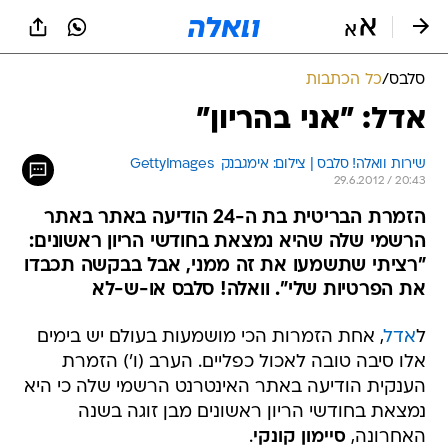
סלבס
/
כל הכתבות
אדל: "אני בהריון"
שירות וואלה! סלבס | צילום: אימגבנק  GettyImages
29.6.2012 / 20:43
הזמרת הבריטית בת ה-24 הודיעה באתר באתר
הרשמי שלה שהיא נמצאת בחודשי הריון ראשונים:
"רציתי שתשמעו את זה ממני, אבל בבקשה תכבדו
את הפרטיות שלי". וואלה! סלבס או-ש-לא
ל
אדל
, אחת הזמרות הכי מושמעות בעולם יש בימים
אלו סיבה טובה לאכול כפליים. הערב (ו') הזמרת
הענקית הודיעה באתר האינטרנט הרשמי שלה כי היא
נמצאת בחודשי הריון ראשונים מבן זוגה בשנה
האחרונה,
סיימון קונקי
.