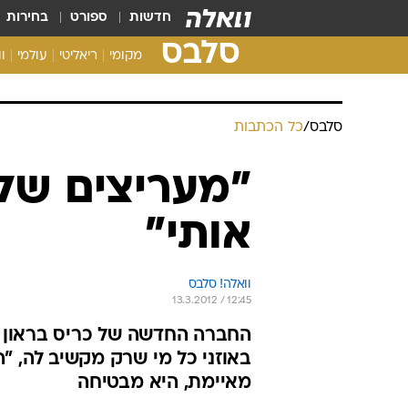
חדשות
ספורט
בחירות
סלבס
מקומי
ריאליטי
עולמי
ו
סלבס
/
כל הכתבות
"מעריצים של 
אותי"
וואלה! סלבס
13.3.2012 / 12:45
החברה החדשה של כריס בראון 
באוזני כל מי שרק מקשיב לה, "ה
מאיימת, היא מבטיחה