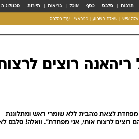
תרבות
סלבס
כסף
אוכל
בריאות
תיירות
טכנולוגיה
ואלה אישי
שאלת השבוע
פפראצי
עוד בסלבס
ריאליטי צ'ק
אונלי פאן
בית המלוכה
כל הכתבות
ריהאנה רוצים לרצוח
רכלו לנו
מפחדת לצאת מהבית ללא שומרי ראש ומתלוננת
ם רוצים לרצוח אותי, אני מפחדת". וואלה! סלבס לא