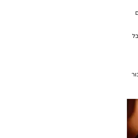
בל
ור