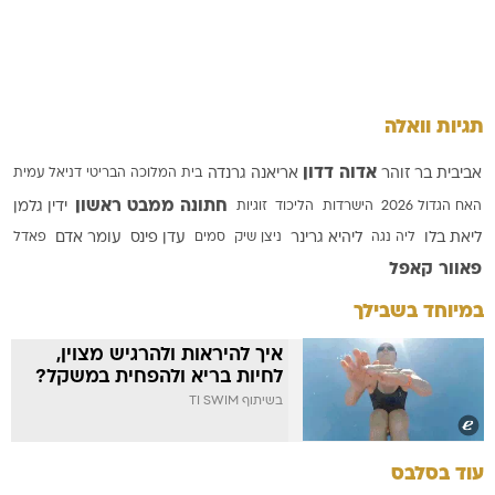
תגיות וואלה
אדוה דדון
אביבית בר זוהר
אריאנה גרנדה
בית המלוכה הבריטי
דניאל עמית
חתונה ממבט ראשון
האח הגדול 2026
הישרדות
הליכוד
זוגיות
ידין גלמן
ליאת בלו
ליה נגה
ליהיא גרינר
ניצן שיק
סמים
עדן פינס
עומר אדם
פאדל
פאוור קאפל
במיוחד בשבילך
איך להיראות ולהרגיש מצוין,
לחיות בריא ולהפחית במשקל?
בשיתוף TI SWIM
עוד בסלבס