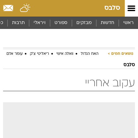
סלבס
ראשי
חדשות
מבזקים
ספורט
ויראלי
תרבות
כס
נושאים חמים
האח הגדול
וואלה אישי
ריאליטי צ'ק
עומר אדם
סלבס
עקוב אחריי