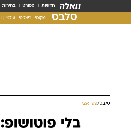
חדשות
ספורט
בחירות
סלבס
מקומי
ריאליטי
עולמי
ו
סלבס
/
פפראצי
בלי פוטושופ: