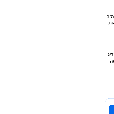
ה"ב
את
לא
, ושנה הבאה מתחתנים, ממש ממש לא. הוא גם בן 29, זה