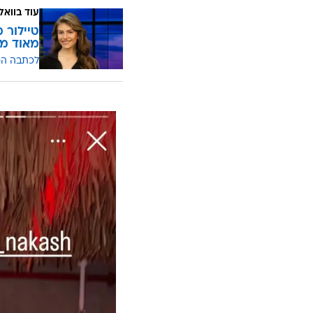
עוד בוואל
טיילור 
מאוד מא
לכתבה ה