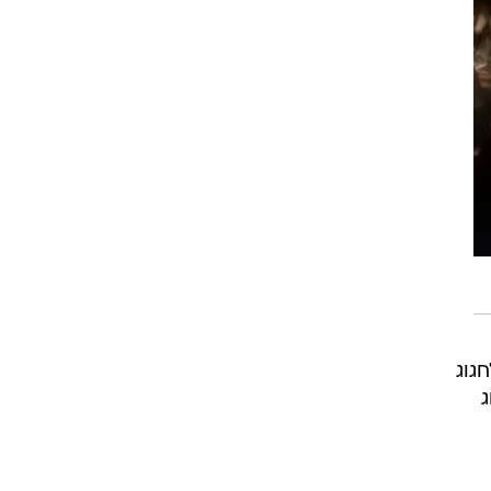
יע לחגוג
ג