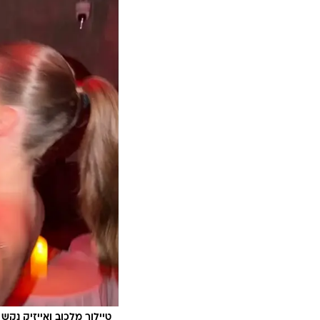
טיילור מלכוב ואייזיק נקש