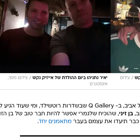
/
/
קש
צילום
יאיר נתניהו ביום ההולדת של אייזיק נקש
צילום מסך,
אינסטגרם
אמש המסיבה נערכה דווקא כאן בתל אביב, ב- Q Gallery שבשדרות רוטשילד, ומי שעוד הג
ב,
בן זיני
, שהוכיח שלגמרי אפשר להיות חבר טוב של בן הזו
כבר תיעדו את עצמם בעבר
מתאמנים יחד
.