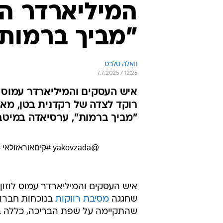
המיליארדר הי
"מביך ברמות
וואלה סלבס
7.7.2025 / 12:25
איש העסקים והמיליארדר עמוס ל
רוקד לצדה של רקדנית בטן, מאו
"מביך ברמות", ערסיאדה במיטב
@yakovzada
#קיםאוראזולאי
#
שחגגה
מסיבת רווקות
בנוכחות חברותי
שהתקיימה על שפת הבריכה, כללה בגד