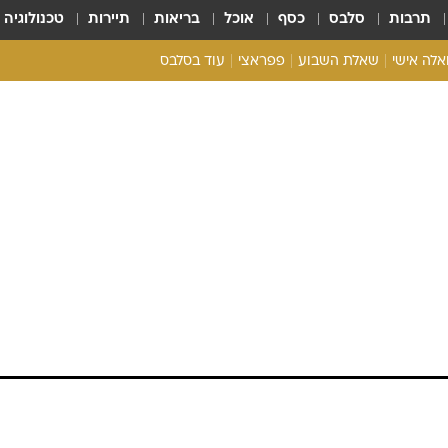
תרבות
סלבס
כסף
אוכל
בריאות
תיירות
טכנולוגיה
ואלה אישי
שאלת השבוע
פפראצי
עוד בסלבס
ריאליטי צ'ק
אונלי פאן
בית המלוכה
כל הכתבות
רכלו לנו