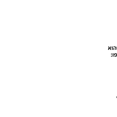
הוא
ו: