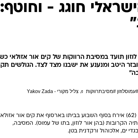
שראלי חוגג - וחוטף:
"
וזון תועד במסיבת הרווקות של קים אור אזולאי כש
בזר היטב ומנענע את ישבנו מצד לצד. הגולשים תקפ
ה"
עמוסלוזון
#מסיבתרווקות
♬ צליל מקורי - Yakov Zada
איש העסקים והמיליארדר עמוס לוזון (62) אירח בסוף השבוע בביתו בארסוף את קים אור אזולאי
ה הקרובות (בהן אור לוזון, בתו של עמוס). המסיבה,
י ים, אלכוהול ורקדנית בטן.