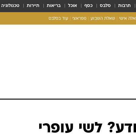
תרבות
סלבס
כסף
אוכל
בריאות
תיירות
טכנולוגיה
ואלה אישי
שאלת השבוע
פפראצי
עוד בסלבס
ריאליטי צ'ק
אונלי פאן
בית המלוכה
כל הכתבות
רכלו לנו
ודע? לשי עופרי