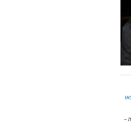
או
 -