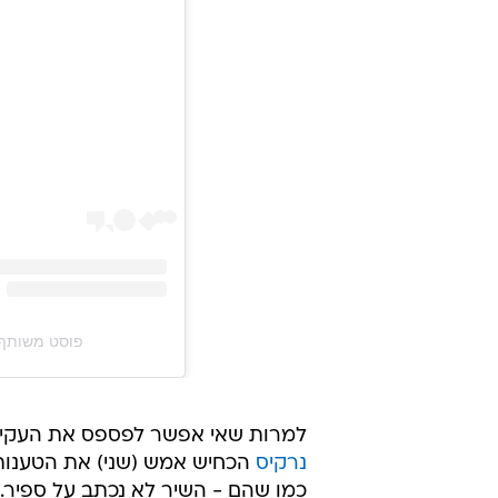
פוסט משותף על ידי ‏‎ליאור נרקיס arkis ?️‎
למרות שאי אפשר לפספס את העקיצו
נרקיס
הכחיש אמש (שני) את הטענות 
כמו שהם - השיר לא נכתב על ספיר