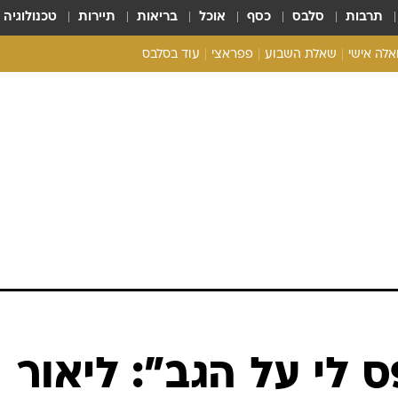
תרבות
סלבס
כסף
אוכל
בריאות
תיירות
טכנולוגיה
ואלה אישי
שאלת השבוע
פפראצי
עוד בסלבס
ריאליטי צ'ק
אונלי פאן
בית המלוכה
כל הכתבות
רכלו לנו
 לי על הגב": ליאור