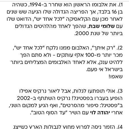
1). את אלבומו הראשון הוא שחרר ב-1994, כשהיה
בן 16 בלבד, אך הפריצה הגדולה שלו הגיעה שש שנים
לאחר מכן עם הקלאסיקה "לכל אחד יש", הדואט שלו
עם
שלומי שבת
, שהפך לאחד מהלהיטים הגדולים
ביותר של שנת 2000.
2). "רק איתך", האלבום ממנו נלקח "לכל אחד יש",
מכר יותר מ-100 אלף עותקים - ולא סתם הפך
ללהיט ענק, אלא לאחד האלבומים המצליחים ביותר
בישראל אי פעם.
שאפו!
3). אולי תופתעו לגלות, אבל ליאור נרקיס אפילו
הופיע בעברו בפסטיגל! נרקיס השתתף ב-2002
ב"פסטיגל: סיפור מהסרטים", ואף הגיע למקום השני,
אחרי
יהודה לוי
עם השיר "עד הסוף הטוב".
4). הזמר ניסה לפרוץ מחוץ לגבולות הארץ כשייצג