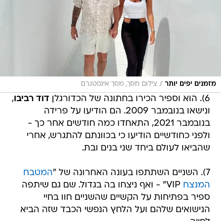
/
מזמנים יפים יותר
צילום מסך, מסך אינסטגרם
6). הוא וספיר הכירו בחתונה של הכדורגלן
דוד רביבו
,
ונישאו בנובמבר 2009. הם הודיעו על פרידה
בנובמבר 2021, התאחדו כמה חודשים אחר כך -
ולפני כחודשיים הודיעו כי בכוונתם להתגרש, אחרי
שהביאו לעולם ביחד שני בנים ובת.
7). השניים השתתפו בעונה האחרונה של "
המטבח
המנצח
VIP" - ואף ניצחו בה בגדול. שם גם שיתפה
ספיר בפתיחות על הקשיים שהשניים חוו בחיי
הנישואים שלהם ועל הלחץ הנפשי הכבד שזה הביא