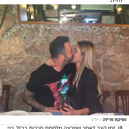
לחייה.
/
נשיקת פרידה
יח"צ
8). זמן קצר לאחר שפרצה מלחמת חרבות ברזל, בני