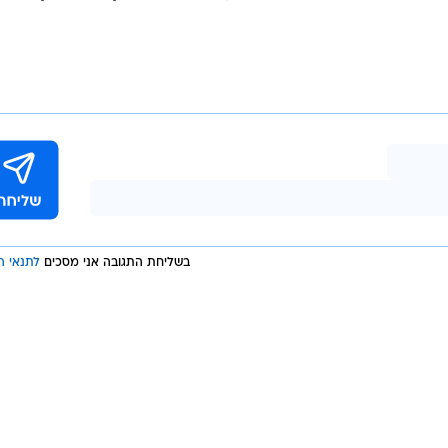
קה להם את התוספת המתוקה למשפחה וכתב: "סוזנה.. אהוב
לי להיות אבא, לעולם לא אשכח את הרגע הזה. אני אוהב
ת המשפחה שלו.
מאלומה מנהל מערכת יחסים עם האדריכלית ומעצבת הפנים מאז 2020, אך השניים מכיר
מן התפתחה גם אהבה מסוג אחר, פלוס יורשת העצר החדשה
א לבת העתידית שלה. רמלה, על שם הפריקסה בשוק