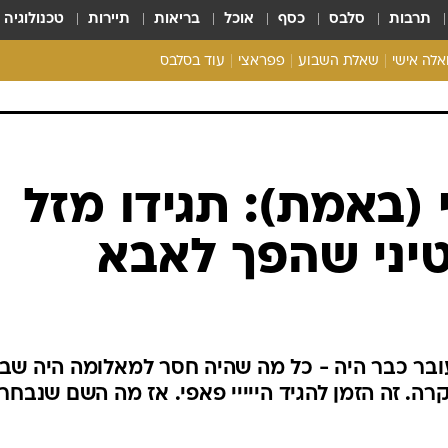
תרבות
סלבס
כסף
אוכל
בריאות
תיירות
טכנולוגיה
ואלה אישי
שאלת השבוע
פפראצי
עוד בסלבס
ריאליטי צ'ק
אונלי פאן
בית המלוכה
כל הכתבות
רכלו לנו
 (באמת): תגידו מזל