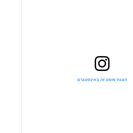
הלטיני האהוב והמסוקס קיבל את טייטל הכבוד באופן רשמ
גו האדריכלית סוזנה גומז מצפים לבת בכורה, חשף בחודש
ו נראה יחד עם זוגתו בבדיקות רפואיות, לצד עוד אלמנטי
ולמביאנית היה עוד קצת זמן להתבשל ברחמה של גומז, אך
ה על שמה של הבייבי שבדרך - פריס.