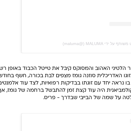
הצגת פוסט זה באינסטגרם
 על ידי ‏‎MALUMA‎‏ (@‏‎maluma‎‏)