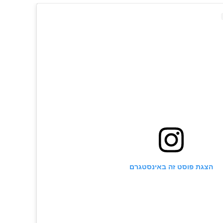
יני שהפך לאבא
עובר כבר היה - כל מה שהיה חסר למאלומה היה שב
רה. זה הזמן להגיד הייייי פאפי. אז מה השם שנבחר