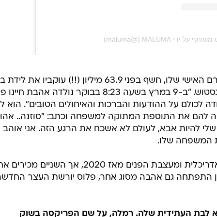
הצגת פוסט זה באינסטגרם
 על ידי ‏‎MALUMA‎‏ (@‏‎maluma‎‏)
בפוסט חדש העלה לחשבון האינסטגרם האישי שלו, חשף בפני 63.9 מיליון (!!) עוקביו את לי
הבכורה וקיבל את פניה, קבל עם ואינסטוש. "ב-9 במרץ בשעה 8:23 בבוקר נולדה אהבת ח
תודה לכולם על ההודעות והברכות והאיחולים הטובים". הוא ל