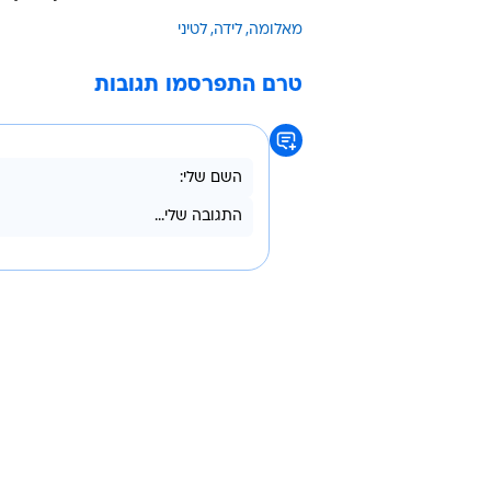
שכח כמובן לציין את בת זוגו שהעני
תודה שהגשמת את החלום הכי גדול ש
אתכן ?", כך סיכם וריגש במסר לבנו
את השנייה מאז שהיו ילדים ועם הז
שהצטרפה למשפוחה המתוקשרת.
וואלה! סלבס החליטה כבר איך תקר
מאלומה
לידה
לטיני
טרם התפרסמו תגובות