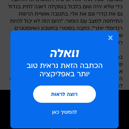
כדי שלא יהיה שום בלבול בוסקילה דאגה לתייג בגדול
גם את קדרי וגם את אלי. בתגובה אושיית הרשת
התייחסה למצב עם הומור: "היום הזה לא יכול להיות
רנדומלי יותר", כתבה בסטורי בחשבון האינסטגרם
שלה ולא שכחה להוסיף את "הלב" של הזמרת כשיר
רקע.
בנוסף, היא גם העלתה סרטון והרחיבה: "זוכרים
שתימן פתאום שיגרו עלינו טיל ואנחנו כזה 'אמא מה
אתה קשור?' כאילו הסתכלתי על תימן ואני כזה",
הדגימה אושיית הרשת פנים מופתעות: "אמא אם זה
לא היה הפרצוף שלי עכשיו".