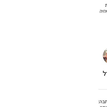
היה
בה: