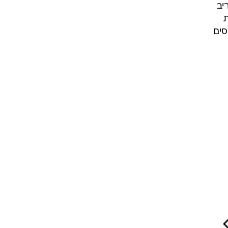
יב
ת
סים