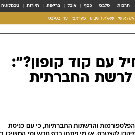
תרבות
סלבס
כסף
אוכל
בריאות
תיירות
טכנולוגיה
ואלה אישי
שאלת השבוע
פפראצי
עוד בסלבס
ריאליטי צ'ק
אונלי פאן
בית המלוכה
כל הכתבות
 עם קוד קופון?":
רכלו לנו
 לרשת החברתית
פלטפורמות והרשתות החברתיות, כי עם כניסת
הרו להצטרף. אז מי פתחו בדף חדש ומי המשיכו בי