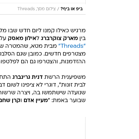
/
ביפ או ביף?
צילום מסך, Threads
מרגיש כאילו קמנו ליום חדש שבו מ
בין
מארק צוקרברג
ל
אילון מאסק
עלת
"Threads"
מצטרפים חדשים. כמובן שגם הסלבס 
ההזדמנות, והצטרפו גם הם לפלטפו
משפיענית הרשת
דנית גרינברג
התחיל
לבית זונות", דוגרי לא ציפינו לשום
שנועדה שישתמשו בה, ויצרה שרשור ש
שבוער באמת: "
מעיין אדם
ו
קרן שחם