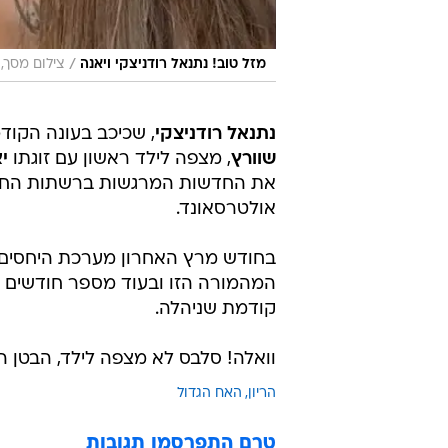
/
מזל טוב! נתנאל רודניצקי ויאנה
צילום מסך,
נתנאל רודניצקי
, שכיכב בעונה הקו
שוורץ
, מצפה לילד ראשון עם זוגתו
י
את החדשות המרגשות ברשתות החבר
אולטרסאונד.
בחודש מרץ האחרון מערכת היחסים ב
המהמורה הזו ובעוד מספר חודשים יצ
קודמת שניהלה.
וואלה! סלבס לא מצפה לילד, הבטן ה
הריון
האח הגדול
טרם התפרסמו תגובות