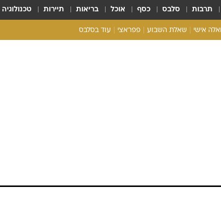
תרבות
סלבס
כסף
אוכל
בריאות
תיירות
טכנולוגיה
ואלה אישי
שאלת השבוע
פפראצי
עוד בסלבס
ריאליטי צ'ק
אונלי פאן
בית המלוכה
כל הכתבות
רכלו לנו