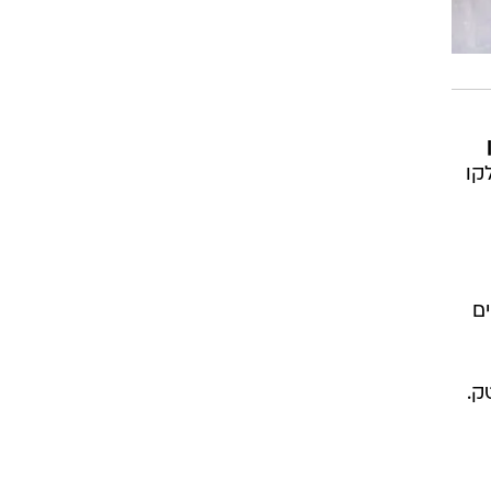
קו
ם
ק.