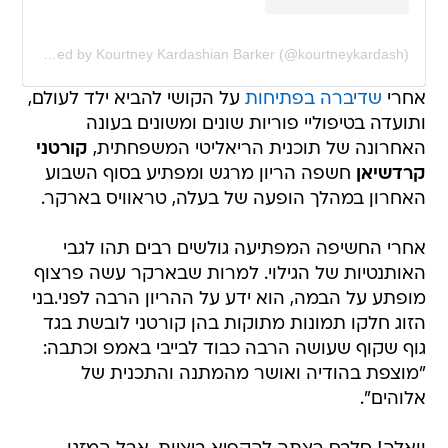
A post shared by Kourtney Kardashian Barker (@kourtneykardash)
אחרי
שדיברה בפתיחות
על הקושי להביא ילד לעולם,
ותועדה בטיפוליי פוריות שונים ומשונים בעונה
האחרונה של תוכנית הריאליטי המשפחתית,
קורטני
קרדשיאן
חשפה הריון מרגש ומפתיע בסוף השבוע
האחרון במהלך הופעה של בעלה, טראוויס בארקר.
אחרי החשיפה המפתיעה גולשים רבים תהו לגבי
האותנטיות של הגילוי. למרות שבארקר עשה פרצוף
מופתע על הבמה, הוא ידע על ההריון הרבה לפני.בני
הזוג חלקו תמונות מתוקות בהן קורטני לובשת בגד
גוף שקוף שעושה הרבה כבוד לבייבי באמפ וכתבה:
"מוצפת בהודיה ואושר מהמתנה והתכנית של
אלוהים".