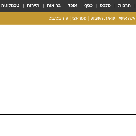
תרבות
סלבס
כסף
אוכל
בריאות
תיירות
טכנולוגיה
ואלה אישי
שאלת השבוע
פפראצי
עוד בסלבס
ריאליטי צ'ק
אונלי פאן
בית המלוכה
כל הכתבות
רכלו לנו