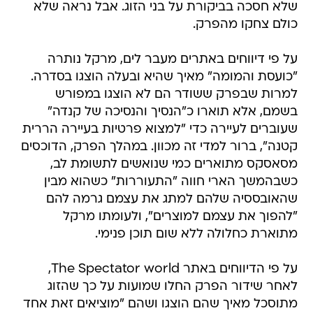
שלא חסכה בביקורת על בני הזוג. אבל נראה שלא
כולם צחקו מהפרק.
על פי דיווחים באתרים מעבר לים, מרקל נותרה
"כועסת והמומה" מאיך שהיא ובעלה הוצגו בסדרה.
למרות שבפרק ששודר הם לא הוצגו במפורש
בשמם, אלא תוארו כ"הנסיך והנסיכה של קנדה"
שעוברים לעיירה כדי "למצוא פרטיות בעיירה הררית
קטנה", ברור למדי זה מכוון. במהלך הפרק, הדוכסים
מסאסקס מתוארים כמי שנואשים לתשומת לב,
כשבהמשך הארי חווה "התעוררות" כשהוא מבין
שהאובססיה שלהם למתג את עצמם גרמה להם
"להפוך את עצמם למוצרים", ולעומתו מרקל
מתוארת כחלולה ללא שום תוכן פנימי.
על פי הדיווחים באתר The Spectator world,
לאחר שידור הפרק החלו שמועות על כך שהזוג
מתוסכל מאיך שהם הוצגו ושהם "מוציאים זאת אחד