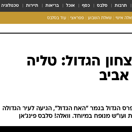
תרבות
סלבס
כסף
אוכל
בריאות
תיירות
טכנולוגיה
ואלה אישי
שאלת השבוע
פפראצי
עוד בסלבס
ריאליטי צ'ק
אונלי פאן
בית המלוכה
כל הכתבות
חון הגדול: טליה
רכלו לנו
אביב
ס הגדול בגמר "האח הגדול", הגיעה לעיר הגדולה
עו"ש מנופח במיוחד. וואלה! סלבס פינג'אן