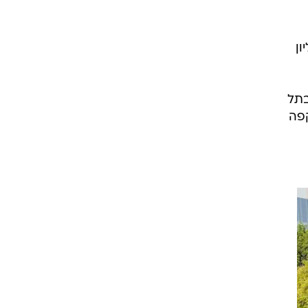
ון
בתל
קפה