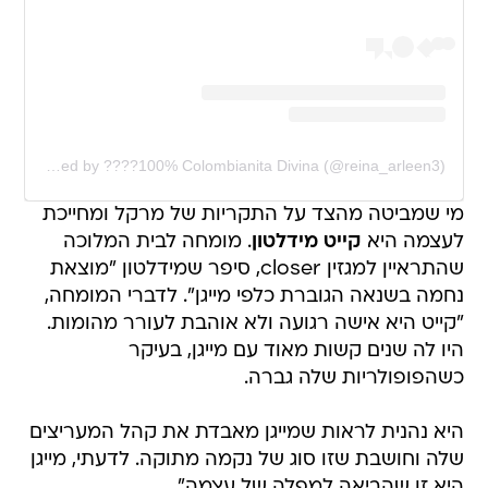
A post shared by ????100% Colombianita Divina (@reina_arleen3)
מי שמביטה מהצד על התקריות של מרקל ומחייכת
לעצמה היא
קייט מידלטון
. מומחה לבית המלוכה
שהתראיין למגזין closer, סיפר שמידלטון "מוצאת
נחמה בשנאה הגוברת כלפי מייגן". לדברי המומחה,
"קייט היא אישה רגועה ולא אוהבת לעורר מהומות.
היו לה שנים קשות מאוד עם מייגן, בעיקר
כשהפופולריות שלה גברה.
היא נהנית לראות שמייגן מאבדת את קהל המעריצים
שלה וחושבת שזו סוג של נקמה מתוקה. לדעתי, מייגן
היא זו שהביאה למפלה של עצמה".