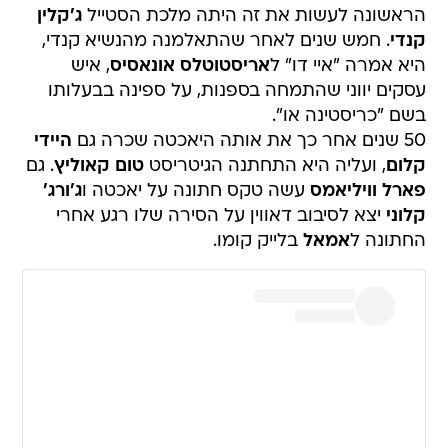
הראשונה לעשות את זה היתה מלכת הסטייל
ג'קלין
קנדי
. חמש שנים לאחר שהתאלמנה מהנשיא קנדי,
היא אמרה "איי דו" ל
אריסטוטלס אונאסיס
, איש
עסקים יווני שהתמחה בספנות, על ספינה בבעלותו
בשם "כריסטינה או".
50 שנים אחר כך את אותה היאכטה שכרה גם
היידי
קלום
, ועליה היא התחתנה הגיטריסט
טום קאוליץ
. גם
פארל וויליאמס
עשה טקס חתונה על יאכטה ו
ג'ורג'
קלוני
יצא לסיבוב דאווין על הסירה שלו רגע אחרי
החתונה ל
אמאל
בלייק קומו.