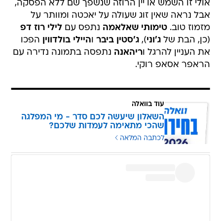
אולי זו השמש או יין הרוזה שנשפך שם ללא הפסקה,
אבל נראה שאין זוג שעולה על יאכטה ומוותר על
מזמוז טוב.
טימותי שאלאמה
נתפס עם
לילי רוז דפ
(כן, הבת של
ג'וני
),
ג'סטין ביבר
ו
היילי בולדווין
הפכו
את העניין להרגל ו
ריהאנה
נתפסה בתמונה נדירה עם
הראפר אסאפ רוקי.
עוד בוואלה
השאלון שיעשה לכם סדר - מי המפלגה
שהכי מתאימה לעמדות שלכם?
לכתבה המלאה