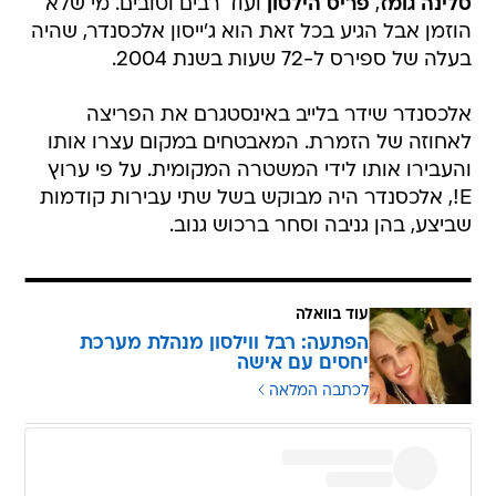
סלינה גומז
,
פריס הילטון
ועוד רבים וטובים. מי שלא
הוזמן אבל הגיע בכל זאת הוא ג'ייסון אלכסנדר, שהיה
בעלה של ספירס ל-72 שעות בשנת 2004.
אלכסנדר שידר בלייב באינסטגרם את הפריצה
לאחוזה של הזמרת. המאבטחים במקום עצרו אותו
והעבירו אותו לידי המשטרה המקומית. על פי ערוץ
E!, אלכסנדר היה מבוקש בשל שתי עבירות קודמות
שביצע, בהן גניבה וסחר ברכוש גנוב.
עוד בוואלה
הפתעה: רבל ווילסון מנהלת מערכת
יחסים עם אישה
לכתבה המלאה