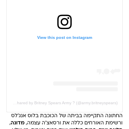
View this post on Instagram
A post shared by Britney Spears Army ? (@army.britneyspears)
החתונה התקיימה בביתה של הכוכבת בלוס אנג'לס
ורשימת האורחים כללה את ורסאצ'ה עצמה,
מדונה
,