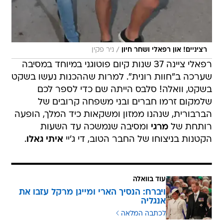
/
רציניים! און רפאלי ושחר חיון
ניר פקין
רפאלי ציינה 37 שנות קיום פוטוגני במיוחד במסיבה
שערכה ב"חוות רונית". למרות שההכנות נעשו בשקט
בשקט, וואלה! סלבס הייתה שם כדי לספר לכם
שלמקום זרמו חברים ובני משפחה קרובים של
הברבורית, שנהנו ממזון ומשקאות כיד המלך, הופעה
רותחת של
מרגי
ומסיבה שנמשכה עד השעות
הקטנות בניצוחו של החבר הטוב, די ג'יי
איתי גאלו
.
עוד בוואלה
ויברח: הנסיך הארי ומייגן מרקל עזבו את
אנגליה
לכתבה המלאה