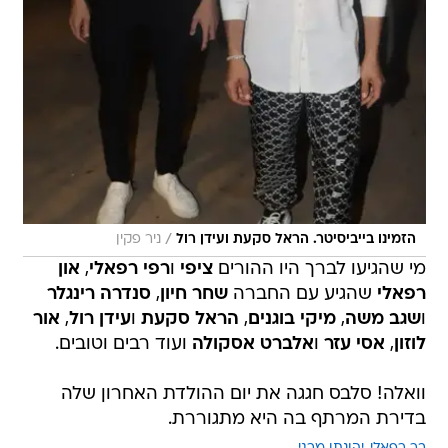
/
הזמינו בייביסיטר. הראל סקעת ועידן רול
ניר פקין
מי שהגיעו לברך היו ההורים
ציפי
ו
רפי רפאלי
,
און
רפאלי
שהגיע עם החברה
שחר חיון
,
סנדרה רינגלר
ו
שגב משה
,
מיקי בוגנים
,
הראל סקעת
ו
עידן רול
,
אור
לוזון
,
אסי עזר
ו
אלברט אסקולה
ועוד רבים וטובים.
וואלה! סלבס חגגה את יום ההולדת האחרון שלה
בדירת המרתף בה היא מתגוררת.