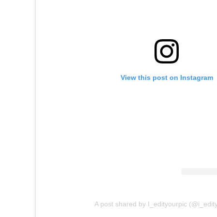
View this post on Instagram
A post shared by I_edityourpic (@i_edit