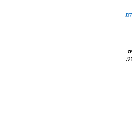
לם
.
ט
", אמרה, והסבירה שדפ דחף את הדוגמנית, עמה ניהל מערכת יחסים מתוקשרת בשנות ה-90,