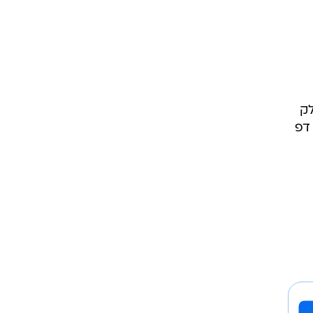
לק
דפ