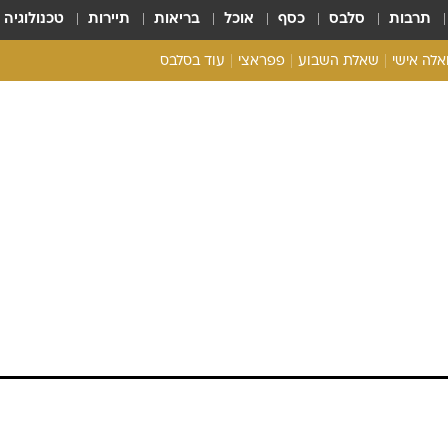
תרבות
סלבס
כסף
אוכל
בריאות
תיירות
טכנולוגיה
ואלה אישי
שאלת השבוע
פפראצי
עוד בסלבס
ריאליטי צ'ק
אונלי פאן
בית המלוכה
כל הכתבות
רכלו לנו