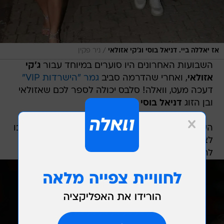
/
אז יאללה ביי. דניאל בוסי וג'קי אזולאי
ניר פקין
השבועות האחרונים היו סוערים במיוחד עבור
ג'קי
אזולאי
, ואחרי שהדרמה סביב
גמר "הישרדות VIP"
דעכה מעט, וואלה! סלבס יכולה לספר לכם שאזולאי
ובן הזוג
דניאל בוסי
נפרדו.
השניים, שניהלו מערכת יחסים בשנה האחרונה והרבו
לצאת למסיבות, השקות ואירועים פומביים, החליטו
להיפרד מיד אחרי ליל הסדר.