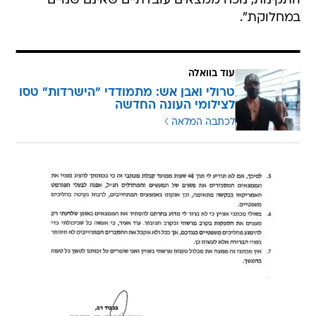
התקינות, נוכח ממצאים עובדתיים שאינם שנויים
במחלוקת".
עוד בוואלה
טרולי ואבן אש: מתמודדי "הישרדות" טסו
לצילומי העונה החדשה
לכתבה המלאה