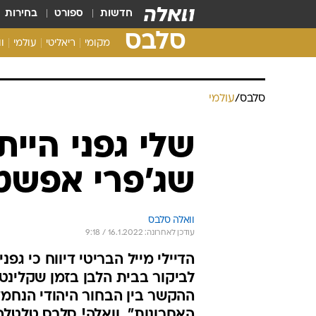
חדשות
ספורט
בחירות
סלבס
מקומי
ריאליטי
עולמי
ו
סלבס
/
עולמי
שלי גפני היי
שג'פרי אפשטי
וואלה סלבס
עודכן לאחרונה: 16.1.2022 / 9:18
הדיילי מייל הבריטי דיווח כי גפ
לביקור בבית הלבן בזמן שקלינטו
האחרונות". וואלה! סלבס טלטלה