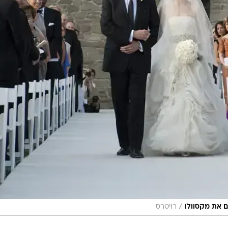
/
גם את מקסוול)
רויטרס