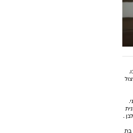
.
צול
.
נית
בן .
 כמעט 30 שנה. הייתי בת