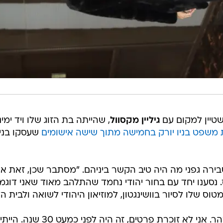
שטיין למקום עם
גיליין מקסוול
, שהייתה בת הזוג שלו ויד ימינו
משפט בניו יורק בחמישה מתוך שישה אישומים
שעסקו בני
ירה גפני מה היה טיב הקשר ביניהם. "מסתבר שכן, זאת אני
אז. נסענו יחד עם בחור יהודי נחמד שהתלהב מאוד שאני דוגמ
ס שלו לסיור בוושינגטון, למוזיאון היהודי לשואה ולבית הל
הקשר שלי איתו היה קצר והתפוגג מהר. אני לא זוכרת פרטים, זה היה לפני