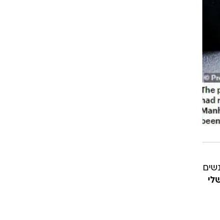
שים
לי