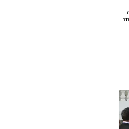
פה
חד