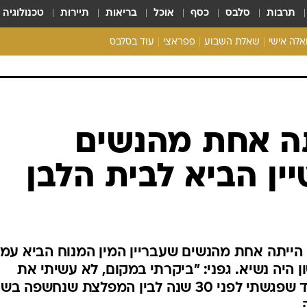
תרבות
סלבס
כסף
אוכל
בריאות
תיירות
טכנולוגיה
ואלה אישי
שאלת השבוע
פפראצי
עוד בסלבס
ריאליטי צ'ק
אונלי פאן
בית המלוכה
כל הכתבות
תה אחת מהנשים
רכלו לנו
ין הביא לבית הלבן
ני הייתה אחת מהנשים שעבריין המין המנוח הביא עמו
ן היה נשיא. גפני: "ביקרתי במקום, לא עשיתי את
ההקשר בין הבחור היהודי הנחמד שפגשתי לפני 30 שנה לבין המפלצת שנחשפה