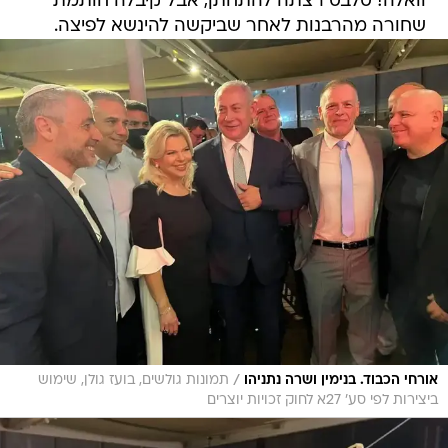
וואלה! סלבס רצתה להתחתן, אבל קיבלה חותמת
שחורה מהרבנות לאחר שביקשה להינשא לפיצה.
/
אורחי הכבוד. בנימין ושרה נתניהו
תמונות גולשים, בועז גולן, שימוש
ביצירות לפי סע' 27א לחוק זכויות יוצרים