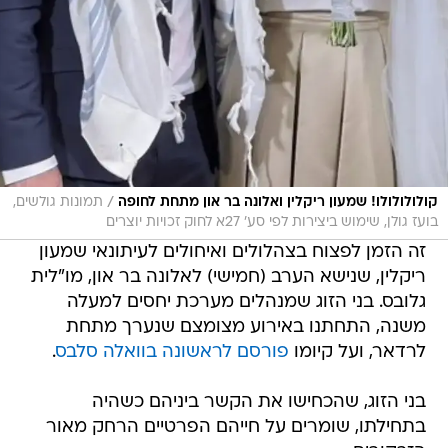
/
קולולולולו! שמעון ריקלין ואלונה בר און מתחת לחופה
תמונות גולשים,
בועז גולן, שימוש ביצירות לפי סע' 27א לחוק זכויות יוצרים
זה הזמן לפצוח בצהלולים ואיחולים לעיתונאי שמעון
ריקלין, שנישא הערב (חמישי) לאלונה בר און, מו"לית
גלובס. בני הזוג שמנהלים מערכת יחסים למעלה
משנה, התחתנו באירוע מצומצם שנערך מתחת
לרדאר, ועל קיומו
פורסם לראשונה בוואלה סלבס
.
בני הזוג, שהכחישו את הקשר ביניהם כשהיה
בתחילתו, שומרים על חייהם הפרטיים הרחק מאור