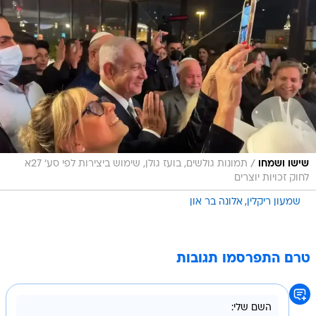
/
שישו ושמחו
תמונות גולשים, בועז גולן, שימוש ביצירות לפי סע' 27א
לחוק זכויות יוצרים
שמעון ריקלין
אלונה בר און
טרם התפרסמו תגובות