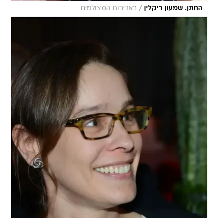
/
החתן. שמעון ריקלין
באדיבות המצולמים