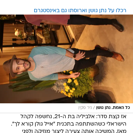
רכלו על נתן גושן וארוסתו גם באינסטגרם
/
כל האמת. נתן גושן
ניר פקין
אז קצת סדר: אלביליה בת ה-21, נחשפה לקהל
הישראלי כשהשתתפה בתכנית "אייל גולן קורא לך".
מאז, המשיכה אותה צעירה ליצור מוזיקה ולפני