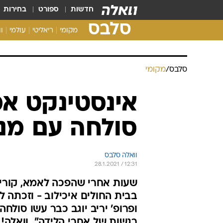
חדשות
ספורט
בחירות
סלבס
מקומי
ריאליטי
עולמי
ו
סלבס
/
מקומי
אינסטינקט אמה
סולחה עם מנה
וואלה סלבס
28.1.2021 / 12:31
שעות אחרי שהפכה לאמא, קורין
בבית החולים איכילוב - וזכתה 
ופרופ' יריב יוגב כבר עשו סול
רגשות של אחרי הלידה". וואלה!