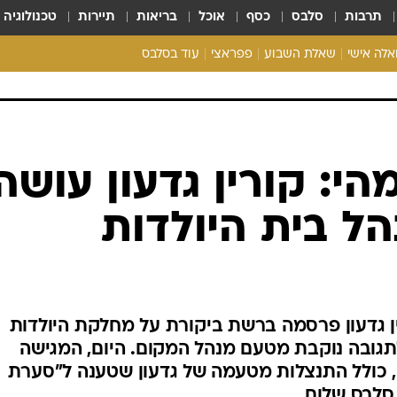
תרבות
סלבס
כסף
אוכל
בריאות
תיירות
טכנולוגיה
ואלה אישי
שאלת השבוע
פפראצי
עוד בסלבס
ריאליטי צ'ק
אונלי פאן
בית המלוכה
כל הכתבות
י: קורין גדעון עושה
רכלו לנו
ל בית היולדות
 גדעון פרסמה ברשת ביקורת על מחלקת היולדות
לתגובה נוקבת מטעם מנהל המקום. היום, המגישה
חה, כולל התנצלות מטעמה של גדעון שטענה ל"סערת
 סלבס שלום