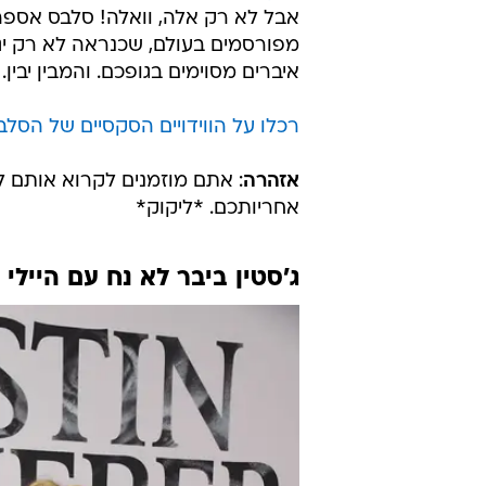
על זה, עסוקים בזה, גם אם לא תמיד
בפומבי, בגלוי, על הבמה, מול המצלמ
לפעם מאפשרים להכיר אותם קצת יותר
שלהם בחדר המיטות (או בכל מקום אח
שעברו בעבר ולא המון אנשים ידעו ע
בתקופה כזאת, כשהכל סגור, כולם צר
ענקיים כמו מיילי סיירוס
או אחת מבנו
אבל לא רק אלה, וואלה! סלבס אספה 
מפורסמים בעולם, שכנראה לא רק יגר
איברים מסוימים בגופכם. והמבין יבין.
רכלו על הווידויים הסקסיים של הסל
אזהרה
: אתם מוזמנים לקרוא אותם ל
אחריותכם. *ליקוק*