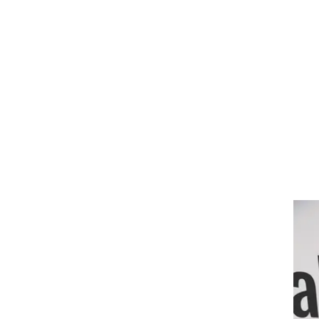
 -
ם
ם
ת.