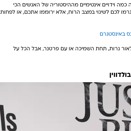
 מדברים על זה. אתם יודעים מי כן מדבר על זה מפעם לפעם
ה, לאתר אינטרנט או מעל דפי מגזין? כוכבי הוליווד, שמפע
 טוב, לפחות בכל הנוגע להרגלי חיי המין שלהם, לתחביבי
ר שבו הם מקיימים יחסים אינטימיים) או לחוויות שובבות
ליהן לפני שסיפרו על כך לתקשורת.
יכים להישאר בבית ורובנו מדוכדכים - סמכו על
סטארים
ת משפחת קרדשיאן שיספקו הצהרה סקסית שתגיע לכותרו
כמה וידויים אינטימיים מההיסטוריה של האנשים הכי
מו לכם לשינוי במצב הרוח, אלא ירוממו אתכם, או לפחות
בס באינסטגרם
אור נרות, תחת השמיכה או עם פרטנר, אבל הכל על