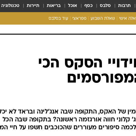
תרבות
סלבס
כסף
אוכל
בריאות
תיירות
טכנולוגיה
ואלה אישי
שאלת השבוע
פפראצי
עוד בסלבס
ריאליטי צ'ק
אונלי פאן
בית המלוכה
כל הכתבות
רכלו לנו
ידויי הסקס הכי