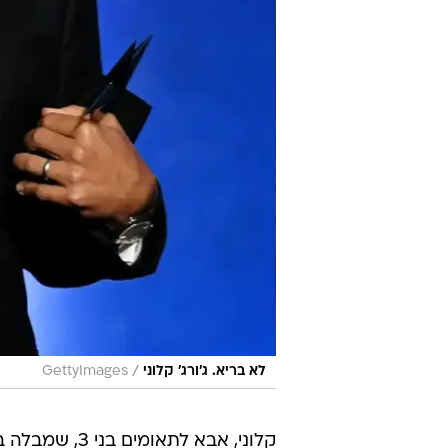
/
לא בריא. ג'ורג' קלוני
GettyImages
קלוני, אבא ל