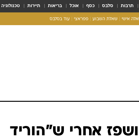
תרבות
סלבס
כסף
אוכל
בריאות
תיירות
טכנולוגיה
ואלה אישי
שאלת השבוע
פפראצי
עוד בסלבס
ריאליטי צ'ק
אונלי פאן
בית המלוכה
כל הכתבות
רכלו לנו
אושפז אחרי ש"הוריד