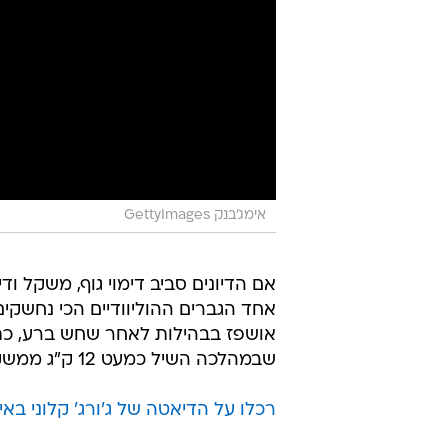
אימג'בנק GettyImages
אם הדיונים סביב דימוי גוף, משקל ו
אושפז בבהילות לאחר שחש ברע, כ
שבמהלכה השיל כמעט 12 ק"ג ממשקל גופו. לא, זה לא היה בריא.
רכלו על הדיאטה של ג'ורג' קלוני בא