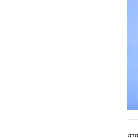
י סרט