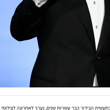
תאומים בני 3, שמבלה בתעשית הבידור כבר עשרות שנים, נערך לאחרונה לצילומ