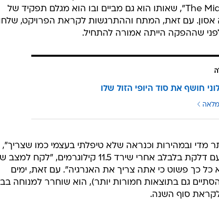
האסונות החדש בכיכובו "The Midnight Sky", שאותו הוא גם מביים ובו הוא מגלם תפקיד של
 אסון. עם זאת, המתח וההתרגשות לקראת הפרויקט, שלחו
לפני שההפקה הייתה אמורה להתחיל.
ה
לוני חושף את סוד היופי הזול שלו
מלאה
תר מדי ובמהירות וכנראה שלא טיפלתי בעצמי כמו שצריך",
סיפר השחקן שאובחן בבית החולים עם דלקת בלבלב אחרי שירד 11.5 קילוגרמים, "לקח למצ
ל כך פשוט כי אתה צריך את האנרגיה". עם זאת, ימים
סתיים גם בתוצאות חמורות יותר), הוא שוחרר למנוחה בבי
לקראת סוף השנה.