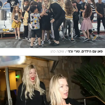
/
פאן עם הילדים. טורי וג'ני
שוקה כהן