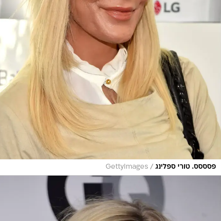
/
פסססס. טורי ספלינג
GettyImages