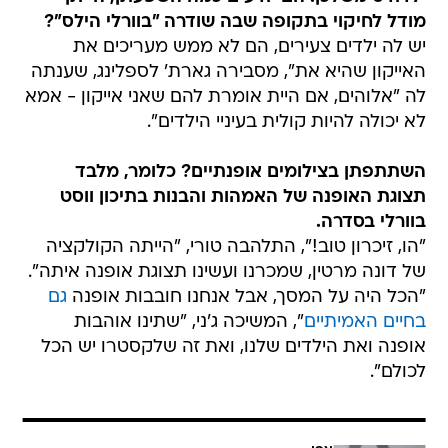
מודל לחיקוי בתקופה שבה שודרה "בוורלי הילס"?
יש לה ילדים צעירים, הם לא ממש מעריכים את
האייקון שהיא את", מסבירה גארת' לספלינג, שענתה
לה "אלוהים, אם היית אומרת להם שאני אייקון - אמא
לא יכולה להיות קולית בעיניי הילדים".
השתתפתן בצילומים אופנתיים? כלומר, מלבד
תצוגת האופנה של האמהות והבנות בתיכון ווסט
בוורלי בסדרה.
"הו, זיכרון טוב!", התלהבה טורי, "הייתה הקולקציה
של דונה מרטין, שמכרנו ועשינו תצוגת אופנה איתה".
"הכל היה על המסך, אבל אנחנו חובבות אופנה
גם
בחיים האמיתיים
", המשיכה ג'ני, "שתינו אוהבות
אופנה ואת הילדים שלנו, ואת זה שלקסטרו יש הכל
לכולם".