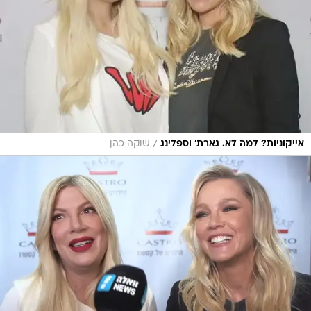
/
אייקוניות? למה לא. גארת' וספלינג
שוקה כהן