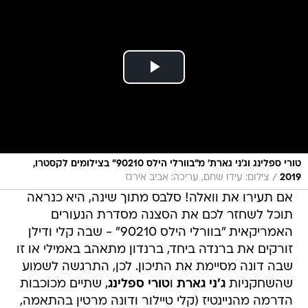
טורי ספלינג וג'ני גארת' מ"בוורלי הילס 90210" בצילומים לקסטרו,
/
2019
צילום: עידו שחם, עריכה: אביב אירגז
אם תעירו את וואלה! סלבס מתוך שינה, היא כנראה
תוכל לשחזר לכם את הסצנה מסדרת הנעורים
האמריקאית "בוורלי הילס 90210" - שבה קלי ודילן
זורקים את ברנדה ביחד, ברנדון מתאהב באמילי או זו
שבה דונה מסיימת את התיכון. לכן, התרגשה לשמוע
שהשחקניות
ג'ני גארת
ו
טורי ספלינג
, שתיים מכוכבות
הדרמה מהניינטיז (קלי טיילור ודונה מרטין בהתאמה,