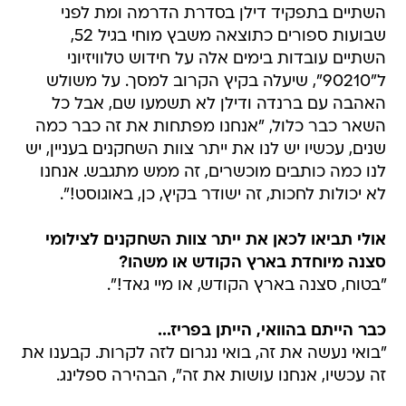
השתיים בתפקיד דילן בסדרת הדרמה ומת לפני
שבועות ספורים כתוצאה משבץ מוחי בגיל 52,
השתיים עובדות בימים אלה על חידוש טלוויזיוני
ל"90210", שיעלה בקיץ הקרוב למסך. על משולש
האהבה עם ברנדה ודילן לא תשמעו שם, אבל כל
השאר כבר כלול, "אנחנו מפתחות את זה כבר כמה
שנים, עכשיו יש לנו את ייתר צוות השחקנים בעניין, יש
לנו כמה כותבים מוכשרים, זה ממש מתגבש. אנחנו
לא יכולות לחכות, זה ישודר בקיץ, כן, באוגוסט!".
אולי תביאו לכאן את ייתר צוות השחקנים לצילומי
סצנה מיוחדת בארץ הקודש או משהו?
"בטוח, סצנה בארץ הקודש, או מיי גאד!".
כבר הייתם בהוואי, הייתן בפריז...
"בואי נעשה את זה, בואי נגרום לזה לקרות. קבענו את
זה עכשיו, אנחנו עושות את זה", הבהירה ספלינג.