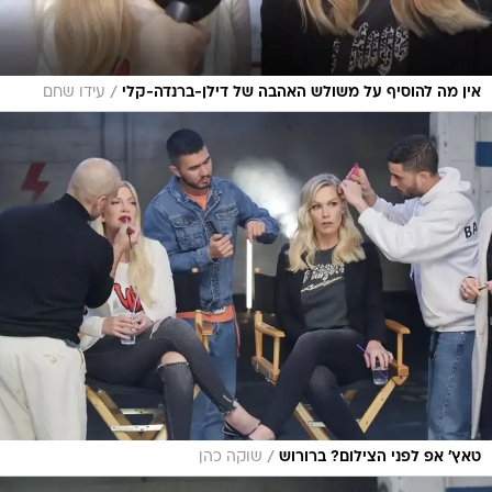
/
אין מה להוסיף על משולש האהבה של דילן-ברנדה-קלי
עידו שחם
/
טאץ' אפ לפני הצילום? ברורוש
שוקה כהן