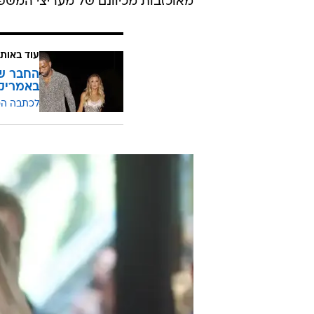
מאוכזבות מכיוונם של מעריצי המש
עוד באותו
החבר של
באמריק
לכתבה ה