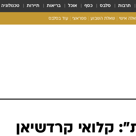
תרבות
סלבס
כסף
אוכל
בריאות
תיירות
טכנולוגיה
ואלה אישי
שאלת השבוע
פפראצי
עוד בסלבס
ריאליטי צ'ק
אונלי פאן
בית המלוכה
כל הכתבות
רכלו לנו
ת": קלואי קרדשיאן