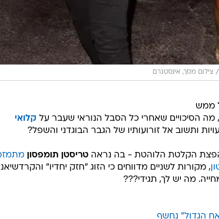
/
צילום מסך, אינסטגרם
ל ממש
, מה הסיכויים שאחרי כל הסבל הנוראי שעבר על
קלואי
ות ותשוב אל זורועותיו של הגבר הבוגדני והשפל?
פצת הקלטת הלוהטת - בה נראה
טריסטן תומפסון
מתמזמ
ון
, מקורות לשניים מדווחים כי הזוג "חזק יחדיו" והקרדשיאני
יה. מה יש לך, תגידי???
ח הגדול" נחשף