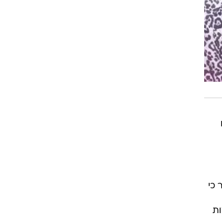
 כי
ות