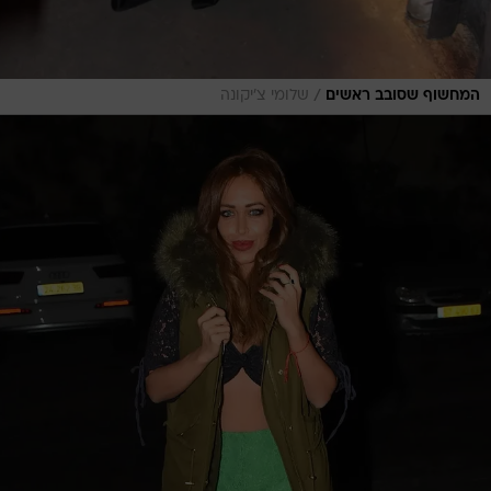
/
המחשוף שסובב ראשים
שלומי צ'יקונה