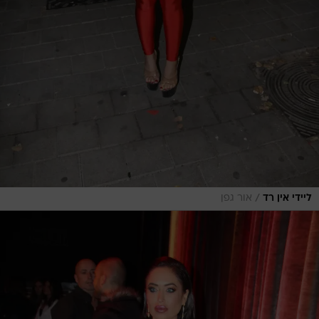
/
ליידי אין רד
אור גפן