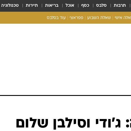
תרבות
סלבס
כסף
אוכל
בריאות
תיירות
טכנולוגיה
ואלה אישי
שאלת השבוע
פפראצי
עוד בסלבס
ריאליטי צ'ק
אונלי פאן
בית המלוכה
כל הכתבות
רכלו לנו
ג'ודי וסילבן שלום