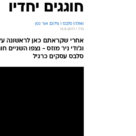
חוגגים יחדיו
וואלה! סלבס I צילום: אור גפן
13.8.2017 / 7:15
אחרי שקראתם כאן לראשונה על 
וג'ודי ניר מוזס - נצפו השניים 
סלבס עסקים כרגיל