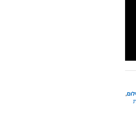
לום
,
ת