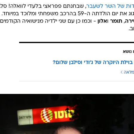
עדות של השר לשעבר
, שבחנתם פפראצי בלעדי לוואלה! סלב
הגיעה תורה של הגברת ניר מוזס לחגוג את יום הולדתה ה-59 בהרכב משפחתי ומלוכד במיוחד.
רה
,
תומר
ו
אלון
- וכמו כן עם שני ילדיה מנישואיה הקודמים
ב.
 נושא
בוילת היוקרה של ג'ודי וסילבן שלום?
מלאה