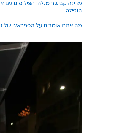
מרינה קבישר מגלה: הצילומים עם איי
הנפילה
מה אתם אומרים על הפפראצי של ג'וד