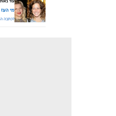
עוד באותו
מי העז 
לכתבה ה