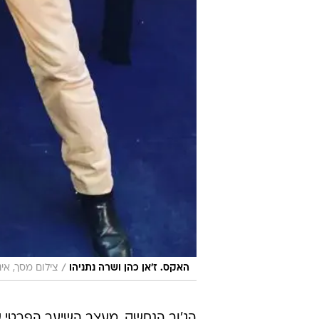
/
האקס. ז'אן כהן ושרה נתניהו
צילום מסך, אי
הג'וב הנחשק, מעצב השיער הפרטי 