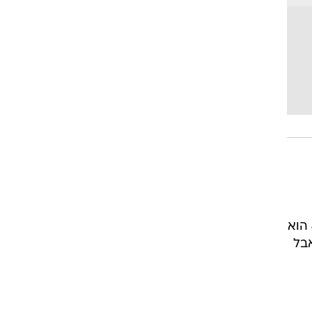
אז מיהו האיש שאחראי לתחזק את שערות ראשה של של הגברת הראשונה? יניב מלכה בן ה-41 הוא
מלווה את הזוג כבר 12 שנה, אבל