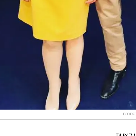
נסטגרם
של אשת