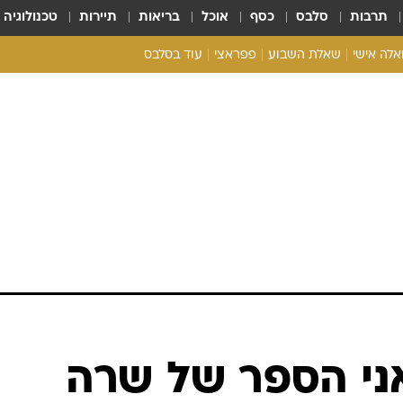
תרבות
סלבס
כסף
אוכל
בריאות
תיירות
טכנולוגיה
ואלה אישי
שאלת השבוע
פפראצי
עוד בסלבס
ריאליטי צ'ק
אונלי פאן
בית המלוכה
כל הכתבות
רכלו לנו
אני הספר של שרה