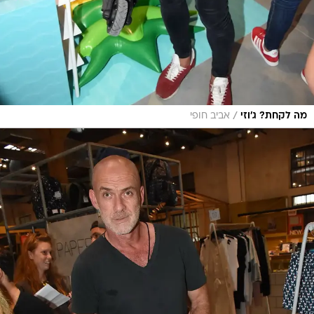
/
מה לקחת? ג'וזי
אביב חופי