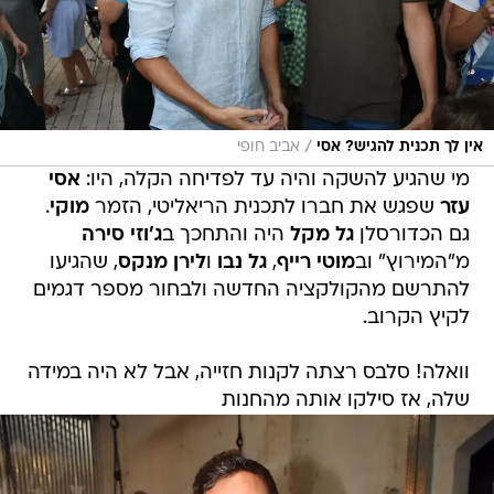
/
אין לך תכנית להגיש? אסי
אביב חופי
מי שהגיע להשקה והיה עד לפדיחה הקלה, היו:
אסי
עזר
שפגש את חברו לתכנית הריאליטי, הזמר
מוקי
.
גם הכדורסלן
גל מקל
היה והתחכך ב
ג'וזי סירה
מ"המירוץ" וב
מוטי רייף
,
גל נבו
ו
לירן מנקס
, שהגיעו
להתרשם מהקולקציה החדשה ולבחור מספר דגמים
לקיץ הקרוב.
וואלה! סלבס רצתה לקנות חזייה, אבל לא היה במידה
שלה, אז סילקו אותה מהחנות