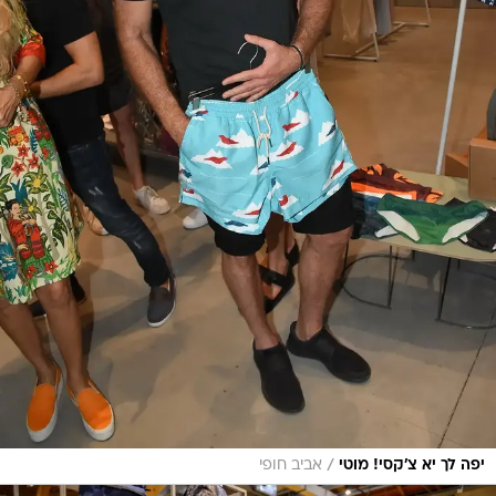
/
יפה לך יא צ'קסי! מוטי
אביב חופי