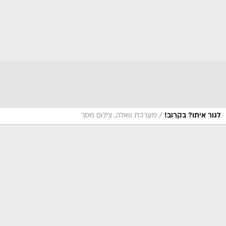
/
לגור איתו? בקרוב!
מערכת וואלה, צילום מסך