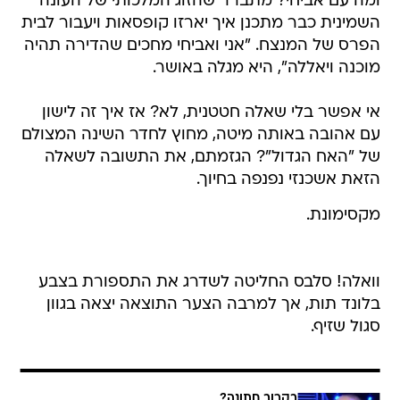
ומה עם אביחי? מתברר שהזוג המלכותי של העונה
השמינית כבר מתכנן איך יארזו קופסאות ויעבור לבית
הפרס של המנצח. "אני ואביחי מחכים שהדירה תהיה
מוכנה ויאללה", היא מגלה באושר.
אי אפשר בלי שאלה חטטנית, לא? אז איך זה לישון
עם אהובה באותה מיטה, מחוץ לחדר השינה המצולם
של "האח הגדול"? הגזמתם, את התשובה לשאלה
הזאת אשכנזי נפנפה בחיוך.
מקסימונת.
וואלה! סלבס החליטה לשדרג את התספורת בצבע
בלונד תות, אך למרבה הצער התוצאה יצאה בגוון
סגול שזיף.
בקרוב חתונה?