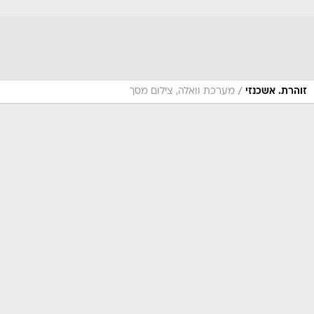
/
זוהרת. אשכנזי
מערכת וואלה, צילום מסך