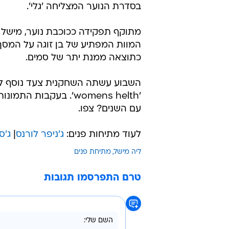
בסדרת הנוער המצליחה 'גלי'.
מתוקף תפקידה ככוכבת נוער, מישל
המוות המפתיע של בן זוגה על המסך
כתוצאה ממנת יתר של סמים.
השבוע עשתה השחקנית צעד נוסף לע
'womens helth'. בעקבות התמונות הנועזות, וואלה! סלבס יצאה לבדוק: איך השתנתה
עם השנים? צפו.
לעוד מתיחות פנים:
ג'ניפר לורנס
|
ג'ס
ליה מישל
מתיחת פנים
טרם התפרסמו תגובות