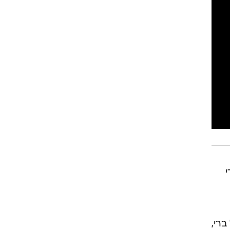
די
יצ'ל ברי,