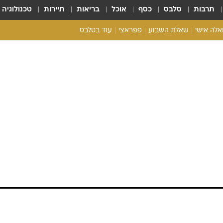
תרבות
סלבס
כסף
אוכל
בריאות
תיירות
טכנולוגיה
ואלה אישי
שאלת השבוע
פפראצי
עוד בסלבס
ריאליטי צ'ק
אונלי פאן
בית המלוכה
כל הכתבות
רכלו לנו