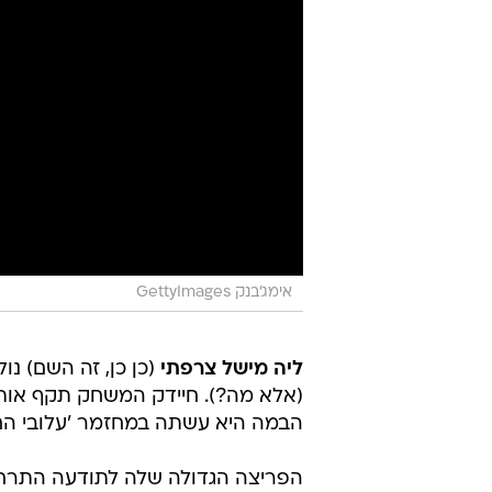
אימג'בנק GettyImages
ליה מישל צרפתי
(אלא מה?). חיידק המשחק תקף אות
הבמה היא עשתה במחזמר 'עלובי החיי