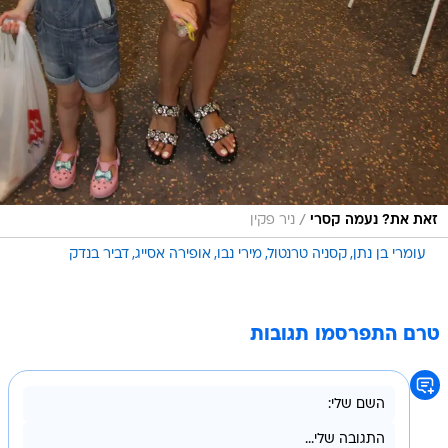
/
זאת את? נעמה קסרי
ניר פקין
עומרי בן נתן
קסניה טרנטול
מירי נבו
אופירה אסייג
דביר בנדק
טרם התפרסמו תגובות