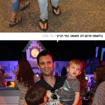
/
בלאסט פרום דה פאסט. נתי רביץ
ניר פקין