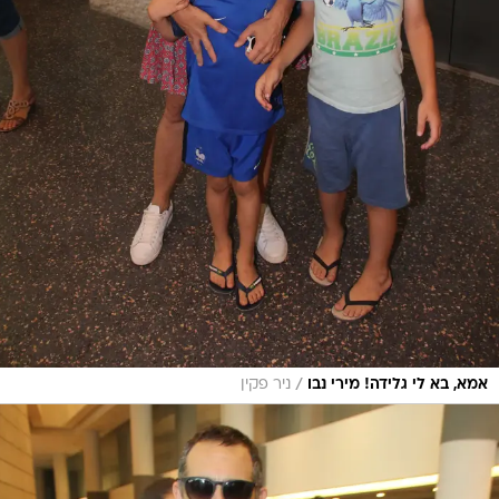
/
אמא, בא לי גלידה! מירי נבו
ניר פקין