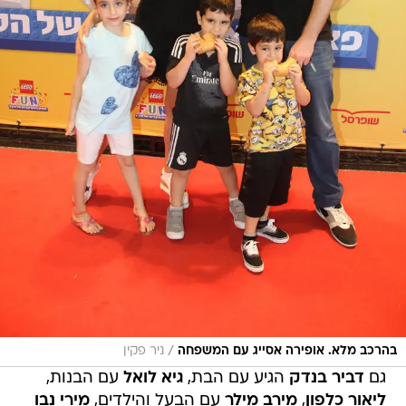
/
בהרכב מלא. אופירה אסייג עם המשפחה
ניר פקין
גם
דביר בנדק
הגיע עם הבת,
גיא לואל
עם הבנות,
ליאור כלפון
,
מירב מילר
עם הבעל והילדים,
מירי נבו