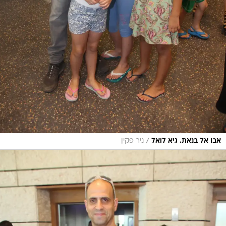
/
אבו אל בנאת. גיא לואל
ניר פקין