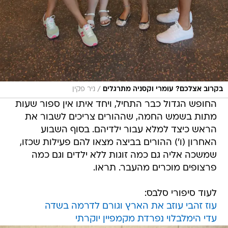
/
בקרוב אצלכם? עומרי וקסניה מתרגלים
ניר פקין
החופש הגדול כבר התחיל, ויחד איתו אין ספור שעות
מתות בשמש החמה, שההורים צריכים לשבור את
הראש כיצד למלא עבור ילדיהם. בסוף השבוע
האחרון (ו') ההורים בביצה מצאו להם פעילות שכזו,
שמשכה אליה גם כמה זוגות ללא ילדים וגם כמה
פרצופים מוכרים מהעבר. תראו.
לעוד סיפורי סלבס:
עוז זהבי עוזב את הארץ וגורם לדרמה בשדה
עדי הימלבלוי נפרדת מקמפיין יוקרתי