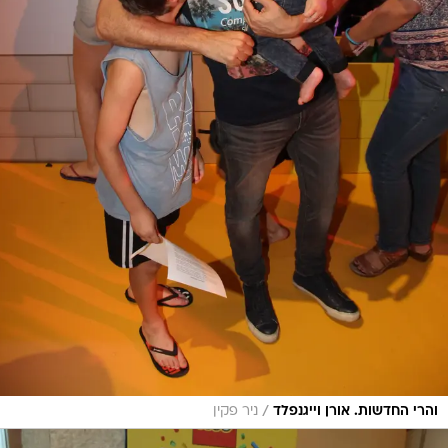
/
והרי החדשות. אורן וייגנפלד
ניר פקין