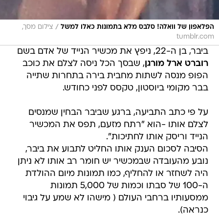
/
הפלאפון של וואלה! סלבס מלא בתמונות כאלו למשל
צילום מסך,
tumblr.com
ביבר, בן ה-22, ניפץ את מכשיר הנייד של אדם בשם
רוברט ארל מורגן
, שבסך הכל ניסה לצלם את כוכב
הפופ מנסה לשתות מחבית בירה בתחרות שתייה
בבר מקומי ביוסטון, טקסס לפני כחודש.
על פי כתב התביעה, ברגע שביבר הבחין שמנסים
לצלם אותו -הוא "רתח מזעם, תפס את המכשיר
הנייד וריסק אותו לחתיכות".
הסיבה לסכום הענק אותו החליט לתבוע את ביבר,
נובע מהעובדה שבמכשיר יש חומר רב אותו לא ניתן
היה לשחזר או להחליף, כמו תמונות מיום ההולדת
ה-100 של סבתו וכמות של 5,000 תמונות
ממסעותיו ברחבי העולם ( מישהו לא שמע על גיבוי
כנראה).