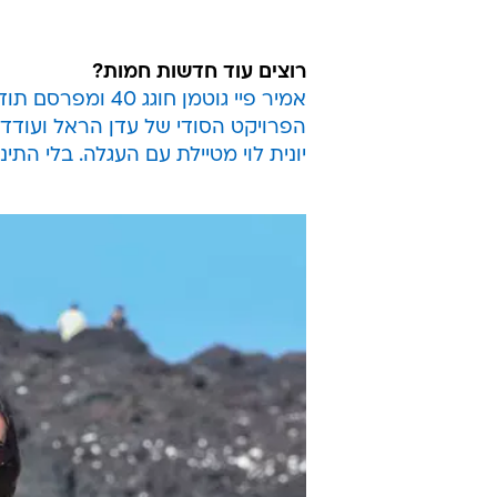
הריון מתקדם ושיחקה עם התקשורת '
המאושר,
דיוויד סילבר
.. סליחה בריא
הים.
להודיע לעולם שהם נפרדים - החליט ש
של הוואי.
רוצים עוד חדשות חמות?
אמיר פיי גוטמן חוגג 40 ומפרסם תודה מרגשת
הפרויקט הסודי של עדן הראל ועודד
יונית לוי מטיילת עם העגלה. בלי התינ