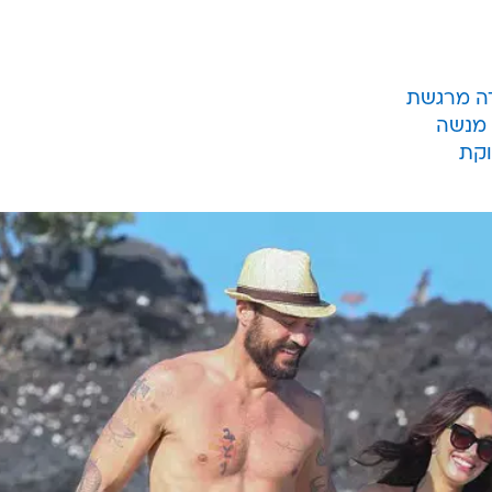
נחש נא' לגבי זהות האב - השחקנית
מייגן פוקס
משוויצה 
ן אוסטין גרין, כשהשניים מציגים חזות מאוחדת ואוהבת על ח
הזוג ההוליוודי, שהיה נשוי חמש שנים והביא לעולם שני בנים, נוח (3) ובודהי בן השנתיים, רק 
וב לאחד כוחות, ויצא אתמול (א') לטיול רומנטי על חוף הי
 מנשה
וקת