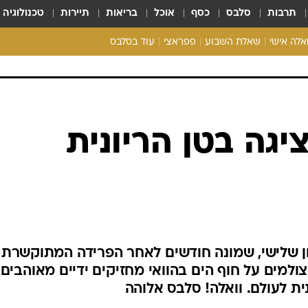
תרבות
סלבס
כסף
אוכל
בריאות
תיירות
טכנולוגיה
ואלה אישי
שאלת השבוע
פפראצי
עוד בסלבס
ריאליטי צ'ק
אונלי פאן
בית המלוכה
כל הכתבות
רכלו לנו
יגה בטן הריונית