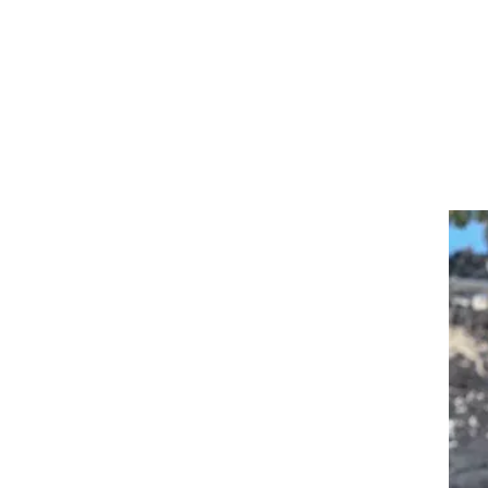
באב
וף
בשביל
ם