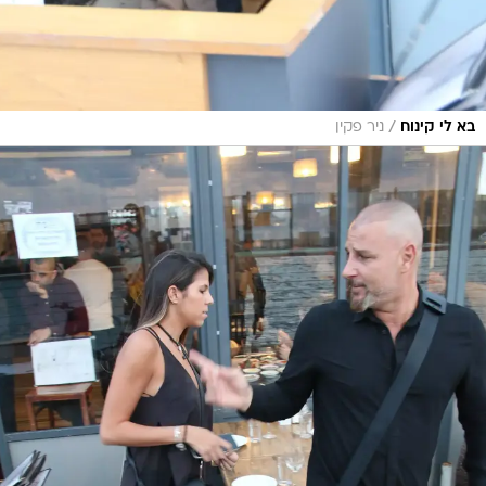
/
בא לי קינוח
ניר פקין