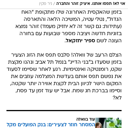
/
אוי לא! תפסו אותנו. איציק זוהר והחברה
ניר פקין
בזמן שהאקסית האחרונה שלו מתקופת "האח
הגדול", נטלי עטיה, המשיכה הלאה והתארסה
(עתידות: גם קשר זה לא יחזיק מעמד) זוהר נמצא
בזוגיות חדשה ויציבה מספר שבועות עם בחורה
העונה לשם
ספיר יחזקאל
.
הצלם הרעב של וואלה! סלבס תפס את הזוג הצעיר
בזמן שסעדו ב"בני הדייג" בנמל תל אביב ונהנו מקצת
שקט, רומנטיקה ואינטימיות. רגע לאחר שסיימו לסעוד
את נפשם תפס אותם בעדשת המצלמה עוזבים את
המקום הישר לכיוון הבית לקצת אווירה יותר שקטה,
וסיימו בברכת חג שמח. אבל יש עוד זמן עד פסח,
לא?
עוד בוואלה
המסחר חוזר לצעירים: בנק הפועלים מקל