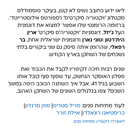
ליאו ידוע כחובב נשים לא קטן, בעיקר טופמודלס
מקטלוג 'ויקטוריה סיקרט'ס' ו'ספורטס אילוסטרייטד'.
ברזומה הרומנטי שלו אפשר למצוא את דוגמנית
העל
ג'יזל
, דוגמניות 'ויקטוריה'ס סיקרט'
ארין
הית'רטון
ו
טוני גארן
ודוגמנית ישראלית אחת,
בר
רפאלי
, שהרומן איתה סיפק גם שני ביקורים בלתי
נשכחים של השחקן בארץ הקודש.
שנים רבות חיכה דקיפריו לקבל את הכבוד ואת
פסלון האוסקר הנחשק, עד שסוף סוף קיבל אותו
השבוע בגיל 41. אבל איך השתנה הכוכב היפה במשך
השנים? צפו בגלגולים השונים של השחקן האהוב.
לעוד מתיחות פנים:
מריל סטריפ
|
סוזן סרנדון
|
כריסטיאנו רונאלדו
|
איילת זורר
ליאונרדו דיקפריו
מתיחת פנים