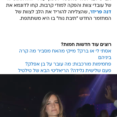
של עובדי צוות והפקה למודי קרבות. קחו לדוגמא את
דנה פרידר
, שהצליחה להוריד את הלב לצוות של
המחזמר החדש "תיבת נוח" בו היא משתתפת.
רוצים עוד חדשות חמות?
אסתי לי או ברק? מייקי מהאח מסביר מה קרה
ביניהם
פחמימות מורכבות: מה עובר על בן אפלק?
פעם שלישית גלידה? הריאליטי הבא של טילטיל