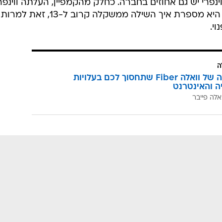
נפרי יש גם אחוזים בחברה. כחלק מהקמפיין, העלתה ווינפר
סרטון וידאו לטוויטר האישי שלה, בה היא מספרת איך השילה ממשקלה קרוב ל-13, זאת למרות
י.
ה
המהפכה של וואלה Fiber שתחסוך לכם בעלויות
יה והאינטרנט
אלה פייבר