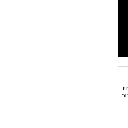
יו
ור