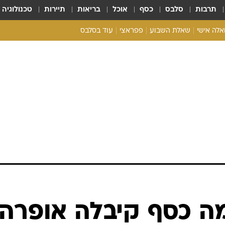
תרבות
סלבס
כסף
אוכל
בריאות
תיירות
טכנולוגיה
ואלה אישי
שאלת השבוע
פפראצי
עוד בסלבס
ריאליטי צ'ק
אונלי פאן
בית המלוכה
כל הכתבות
רכלו לנו
ה כסף קיבלה אופרה